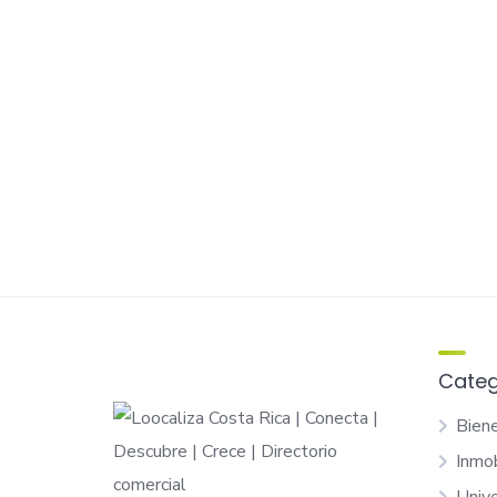
Categ
Bien
Inmob