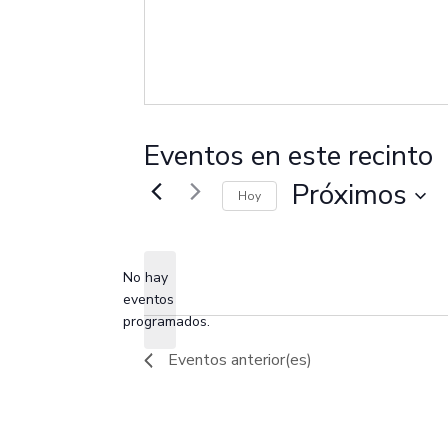
Eventos en este recinto
Próximos
Hoy
Selecciona
la
fecha.
No hay
eventos
Aviso
programados.
Eventos
anterior(es)