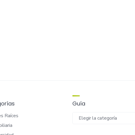
orías
Guía
Guía
es Raíces
iliaria