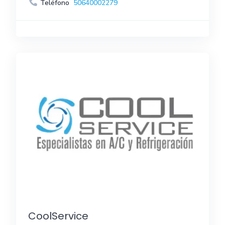
Teléfono
50640002279
CoolService