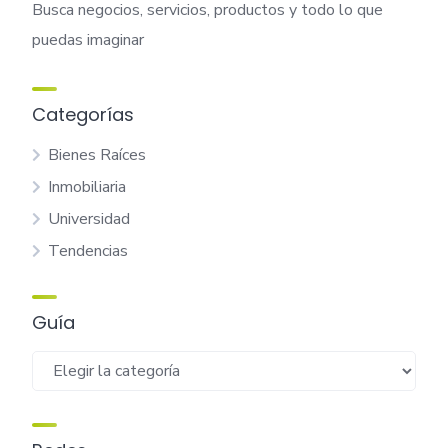
c
Busca negocios, servicios, productos y todo lo que
puedas imaginar
i
ó
Categorías
n
Bienes Raíces
d
Inmobiliaria
e
Universidad
e
Tendencias
n
Guía
t
r
Guía
a