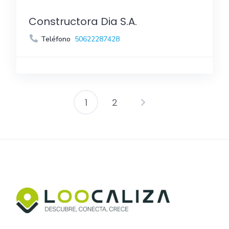
Constructora Dia S.A.
Teléfono
50622287428
1
2
P
a
g
i
n
a