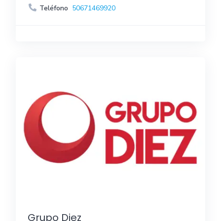
Teléfono
50671469920
Grupo Diez