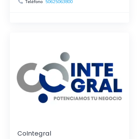
Teléfono
50625063800
CoIntegral